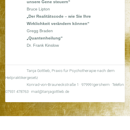
unsere Gene steuern“
Bruce Lipton
„
Der Realitätscode – wie Sie Ihre
Wirklichkeit verändern können“
Gregg Braden
„
Quantenheilung“
Dr. Frank Kinslow
Tanja Gottlieb, Praxis für Psychotherapie nach dem
Heilpraktikergesetz
Konrad-von-Brauneckstraße 1 · 97999 Igersheim · Telefon
07931 478763 ·
mail@tanjagottlieb.de