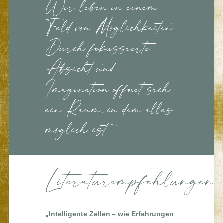
Wir leben in einem
Feld von Möglichkeiten.
Durch fokussierte
Absicht und
Imagination öffnet sich
ein Raum, in dem alles
möglich ist."
Literaturempfehlungen:
„
Intelligente Zellen – wie Erfahrungen